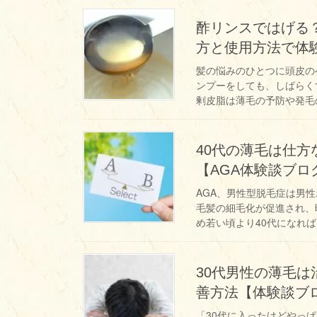
酢リンスではげる
方と使用方法で体
髪の悩みのひとつに頭皮の
ンプーをしても、しばらく
剰皮脂は薄毛の予防や発毛の
40代の薄毛は仕
【AGA体験談ブロ
AGA、男性型脱毛症は男
毛髪の細毛化が促進され、
め若い頃より40代になれば
30代男性の薄毛は
善方法【体験談ブ
「30代に入ったけどやっ