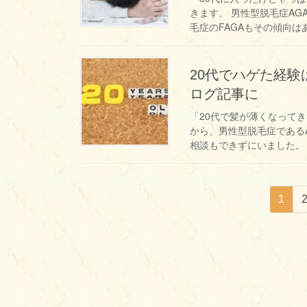
きます。 男性型脱毛症A
毛症のFAGAもその傾向はある
20代でハゲた経験
ログ記事に
「20代で髪が薄くなって
から、男性型脱毛症である
相談もできずにいました。 
投
固
1
稿
定
の
ペ
ペ
ー
ー
ジ
ジ
送