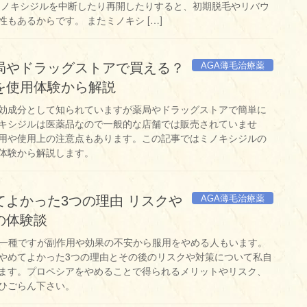
ミノキシジルを中断したり再開したりすると、初期脱毛やリバウ
もあるからです。 またミノキシ […]
AGA薄毛治療薬
局やドラッグストアで買える？
を使用体験から解説
効成分として知られていますが薬局やドラッグストアで簡単に
キシジルは医薬品なので一般的な店舗では販売されていませ
用や使用上の注意点もあります。この記事ではミノキシジルの
体験から解説します。
AGA薄毛治療薬
よかった3つの理由 リスクや
の体験談
の一種ですが副作用や効果の不安から服用をやめる人もいます。
やめてよかった3つの理由とその後のリスクや対策について私自
ます。プロペシアをやめることで得られるメリットやリスク、
ひごらん下さい。