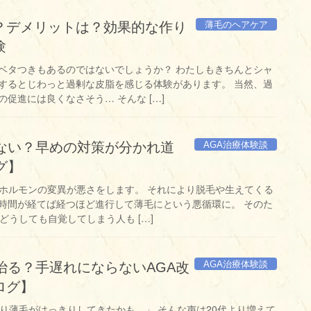
薄毛のヘアケア
？デメリットは？効果的な作り
験
ベタつきもあるのではないでしょうか？ わたしもきちんとシャ
するとじわっと過剰な皮脂を感じる体験があります。 当然、過
促進には良くなさそう… そんな […]
AGA治療体験談
方ない？早めの対策が分かれ道
グ】
性ホルモンの変異が悪さをします。 それにより脱毛や生えてくる
時間が経てば経つほど進行して薄毛にという悪循環に。 そのた
どうしても自覚してしまう人も […]
AGA治療体験談
治る？手遅れにならないAGA改
ログ】
ぱり薄毛がはっきりしてきたかも…」 そんな声は20代より増えて