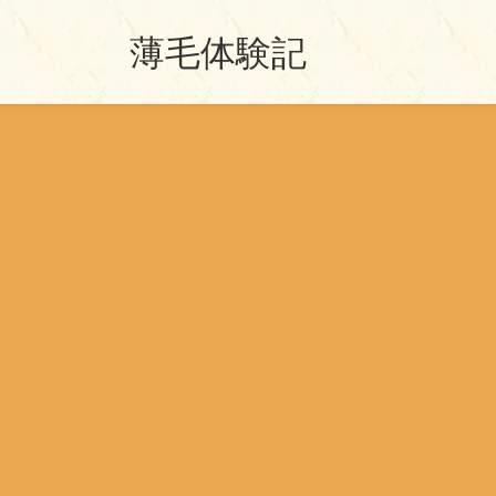
コ
ナ
薄毛体験記
ン
ビ
テ
ゲ
ン
ー
ツ
シ
へ
ョ
ス
ン
キ
に
ッ
移
プ
動