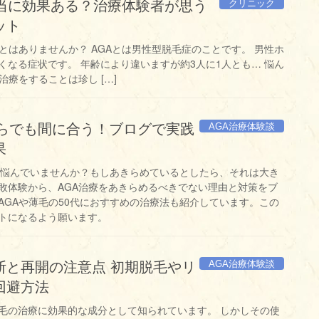
クリニック
本当に効果ある？治療体験者が思う
ット
とはありませんか？ AGAとは男性型脱毛症のことです。 男性ホ
くなる症状です。 年齢により違いますが約3人に1人とも… 悩ん
治療をすることは珍し […]
AGA治療体験談
からでも間に合う！ブログで実践
果
毛に悩んでいませんか？もしあきらめているとしたら、それは大き
敗体験から、AGA治療をあきらめるべきでない理由と対策をブ
AGAや薄毛の50代におすすめの治療法も紹介しています。この
トになるよう願います。
AGA治療体験談
断と再開の注意点 初期脱毛やリ
回避方法
毛の治療に効果的な成分として知られています。 しかしその使