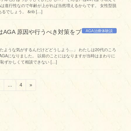
GAは進行性なので年齢が上がれば当然増えるからです。 女性型脱
でしょう。 &nb […]
AGA治療体験談
はAGA 原因や行うべき対策をブ
きたような気がするんだけどどうしよう…」 わたしは20代のころ
AGAになりました。 以前のことにはなりますが当時はまわりに
恥ずかしくて相談できない […]
固
固
2
…
4
»
定
定
ペ
ペ
ー
ー
ジ
ジ