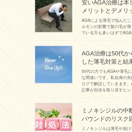
安いAGA治療は
メリットとデメリ
AGAによる薄毛で悩んだこ
ルモンの影響で髪の毛が薄
でいる方も多いはずでAGA
AGA治療は50代
した薄毛対策と結
50代の方でもAGAや薄
な間違いです。私自身の失
ログで解説していきます。
記事が自信を取り戻すヒン
ミノキシジルの中
バウンドのリスク
ミノキシジルは薄毛や抜け