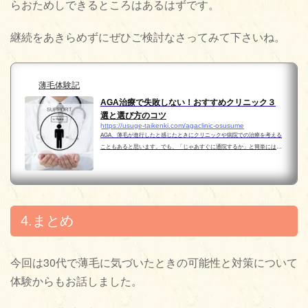
らおためしできるところはあるはずです。
継続をあきらめずにぜひご検討なさってみて下さいね。
薄毛体験記
AGA治療で失敗しない！おすすめクリニック３
選と選び方のコツ
https://usuge-taikenki.com/agaclinic-osusume
AGA、薄毛が進行したと感じたときにクリニックや病院での治療を考える
こともあると思います。でも、「じゃあすぐに通院するか」と簡単にはな
らないと思います。どこを選んだらいいのか分からないし…そうなんで
す、クリニックの違いって分からないことだらけではない...
4.まとめ
今回は30代で薄毛に気づいたときの可能性と対策について
体験からもお話しました。