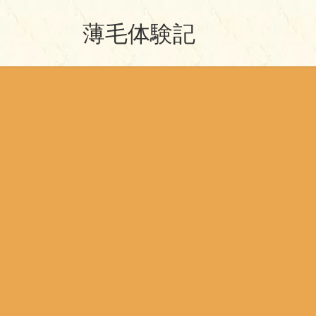
コ
ナ
薄毛体験記
ン
ビ
テ
ゲ
ン
ー
ツ
シ
へ
ョ
ス
ン
キ
に
ッ
移
プ
動