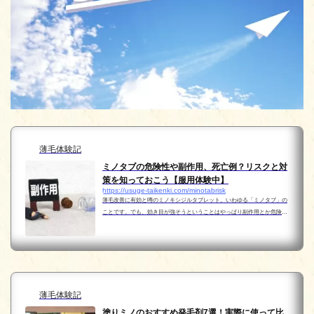
薄毛体験記
ミノタブの危険性や副作用、死亡例？リスクと対
策を知っておこう【服用体験中】
https://usuge-taikenki.com/minotabrisk
薄毛改善に有効と噂のミノキシジルタブレット。いわゆる「ミノタブ」の
ことです。でも、効き目が強そうということはやっぱり副作用とか危険性
とかが気になりますよね。死亡例があるなんてうわさまで…特に服用や治
療を始めようかと迷っている時はなおさらです。 ...
薄毛体験記
塗りミノのおすすめ発毛剤7選！実際に使って比