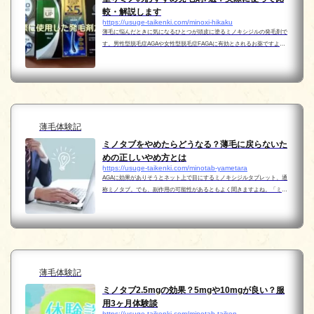
較・解説します
https://usuge-taikenki.com/minoxi-hikaku
薄毛に悩んだときに気になるひとつが頭皮に塗るミノキシジルの発毛剤で
す。男性型脱毛症AGAや女性型脱毛症FAGAに有効とされるお薬ですよ
ね。しかし、先発薬であるリアップは高価に思えることもあるでしょう。
例えばリアップX5シリーズなどでは通常価格￥7,000超えの...
薄毛体験記
ミノタブをやめたらどうなる？薄毛に戻らないた
めの正しいやめ方とは
https://usuge-taikenki.com/minotab-yametara
AGAに効果がありそうとネット上で目にするミノキシジルタブレット、通
称ミノタブ。でも、副作用の可能性があるともよく聞きますよね。「ミノ
タブ服用は気になるけどこわいなあ…」というかたも多いはず。なぜなら
服用半年目のわたし自身がそうだからです。でも結局薄...
薄毛体験記
ミノタブ2.5mgの効果？5mgや10mgが良い？服
用3ヶ月体験談
https://usuge-taikenki.com/minotab-taiken