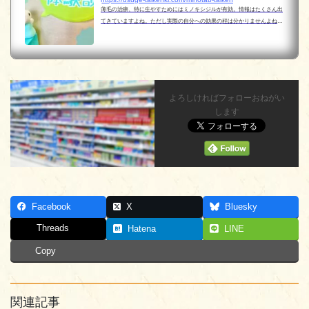
薄毛の治療、特に生やすためにはミノキシジルが有効。情報はたくさん出
てきていますよね。ただし実際の自分への効果の程は分かりませんよね。
そこで少し前からオンラインクリニックでミノタブとフィナステリドの服
用を自身で開始してみました。結論から言えば発毛が...
よろしければフォローおねがい
します
Facebook
X
Bluesky
Threads
Hatena
LINE
Copy
関連記事