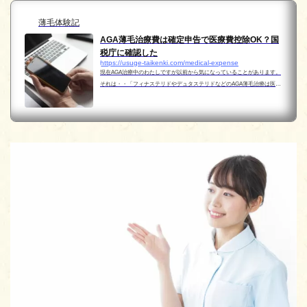
薄毛体験記
AGA薄毛治療費は確定申告で医療費控除OK？国
税庁に確認した
https://usuge-taikenki.com/medical-expense
現在AGA治療中のわたしですが以前から気になっていることがあります。
それは・・「フィナステリドやデュタステリドなどのAGA薄毛治療は医療
費控除対象となるのか？」という点です。いろいろネットでも調べてみま
したが意見は分かれていました。AGAやFAGA治療は年間で...