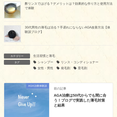
酢リンスではげる？デメリットは？効果的な作り方と使用方法
で体験
30代男性の薄毛は治る？手遅れにならないAGA改善方法【体
験談ブログ】
生活習慣と薄毛
カテゴリー
シャンプー
リンス・コンディショナー
タグ
女性・男性
発毛剤
育毛剤
AGA治療体験談
前の記事
AGA治療は50代からでも間に合
う！ブログで実践した薄毛対策
と結果