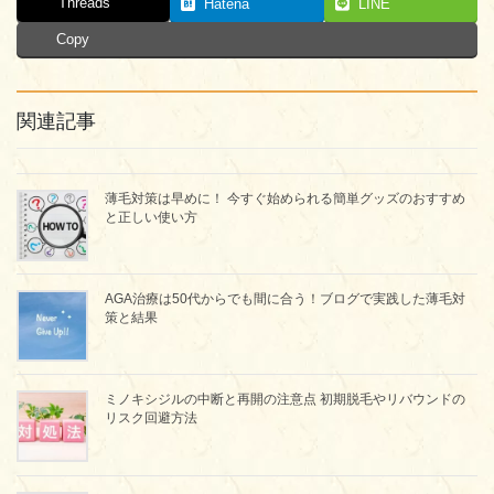
Threads
Hatena
LINE
Copy
関連記事
薄毛対策は早めに！ 今すぐ始められる簡単グッズのおすすめ
と正しい使い方
AGA治療は50代からでも間に合う！ブログで実践した薄毛対
策と結果
ミノキシジルの中断と再開の注意点 初期脱毛やリバウンドの
リスク回避方法