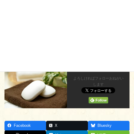
薄毛体験記
ミラブルゼロで髪の毛が変わる？頭皮環境を整え
て薄毛や抜け毛をなくそう
https://usuge-taikenki.com/mirablezero-usuge
薄毛で悩まされることのひとつに頭皮の過剰な皮脂があると思います。シ
ャンプーしてもすぐベタッとなったりして髪には良くなさそう…わたし自
身AGA薄毛に悩み、日々いろいろなものを探したり試したり。そんな中、
今とても気になるツールのひとつが「ミラブルzero」で...
よろしければフォローおねがい
します
Facebook
X
Bluesky