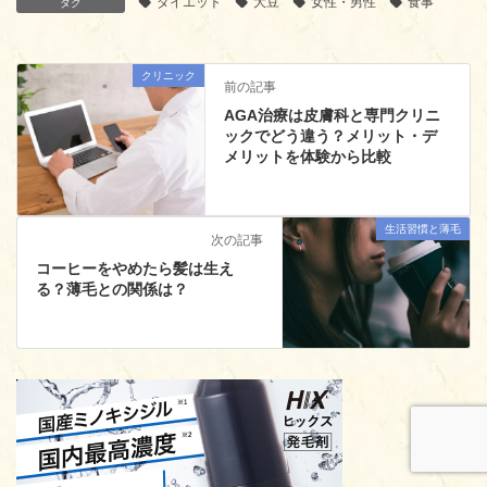
ダイエット
大豆
女性・男性
食事
タグ
クリニック
前の記事
AGA治療は皮膚科と専門クリニ
ックでどう違う？メリット・デ
メリットを体験から比較
生活習慣と薄毛
次の記事
コーヒーをやめたら髪は生え
る？薄毛との関係は？