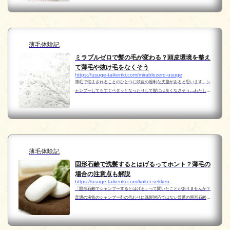
て…そんなときにクリニックや病院での治療を少し考える...
薄毛体験記
ミラブルゼロで髪の毛が変わる？頭皮環境を整え
て薄毛や抜け毛をなくそう
https://usuge-taikenki.com/mirablezero-usuge
薄毛で悩まされることのひとつに頭皮の過剰な皮脂があると思います。シ
ャンプーしてもすぐベタッとなったりして髪には良くなさそう…わたし自
身AGA薄毛に悩み、日々いろいろなものを探したり試したり。そんな中、
今とても気になるツールのひとつが「ミラブルzero」で...
薄毛体験記
固形石鹸で洗髪するとはげるってホント？薄毛の
場合の注意点も解説
https://usuge-taikenki.com/kokei-sekken
「固形石鹸でシャンプーするとはげる」って聞いたことがありませんか？
普通の液状のシャンプー剤の代わりに洗髪対応ではない普通の固形石鹸で
洗髪する方法。シャンプーの添加物や合成界面活性剤を避けたいという人
は気になりますよね？使っても大丈夫なのでしょうか...