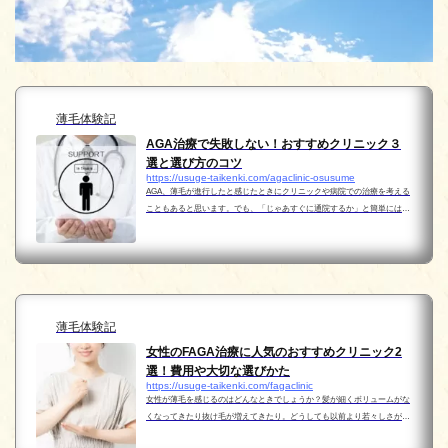
薄毛体験記
AGA治療で失敗しない！おすすめクリニック３
選と選び方のコツ
https://usuge-taikenki.com/agaclinic-osusume
AGA、薄毛が進行したと感じたときにクリニックや病院での治療を考える
こともあると思います。でも、「じゃあすぐに通院するか」と簡単にはな
らないと思います。どこを選んだらいいのか分からないし…そうなんで
す、クリニックの違いって分からないことだらけではない...
薄毛体験記
女性のFAGA治療に人気のおすすめクリニック2
選！費用や大切な選びかた
https://usuge-taikenki.com/fagaclinic
女性が薄毛を感じるのはどんなときでしょうか？髪が細くボリュームがな
くなってきたり抜け毛が増えてきたり。どうしても以前より若々しさが無
くなってきたと感じてしまうことも…もう、どうしていいかわからなく