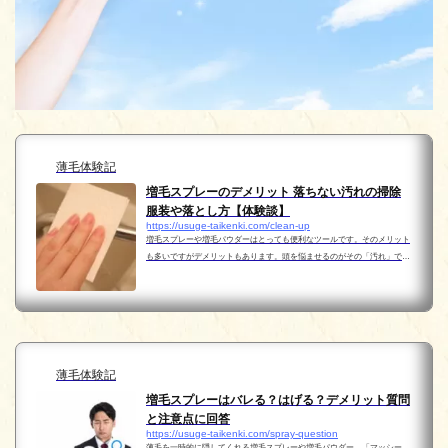
薄毛体験記
増毛スプレーのデメリット 落ちない汚れの掃除
服装や落とし方【体験談】
https://usuge-taikenki.com/clean-up
増毛スプレーや増毛パウダーはとっても便利なツールです。そのメリット
も多いですがデメリットもあります。頭を悩ませるのがその「汚れ」で
す。目に見えないところにも意外と汚れが付いているんです。それなりに
対処していかないと後で汚れが落ちない・取れないなん...
薄毛体験記
増毛スプレーはバレる？はげる？デメリット質問
と注意点に回答
https://usuge-taikenki.com/spray-question
薄毛を一時的に隠してくれる増毛スプレーや増毛パウダー。「マッシー