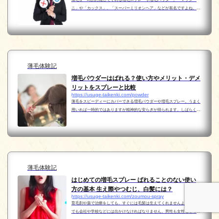
ニ」や「カックス」、「スーパーミリオンヘア」などが有名ですよね。非
常に便利で注目度もたかい商品です。 でも、初めて使うには当然疑問や心
配が多くありますよね。男性も女性も気になるの...
薄毛体験記
増毛パウダーはばれる？使い方やメリット・デメ
リットをスプレーと比較
https://usuge-taikenki.com/powder
薄毛をスピーディーにカバーできる増毛パウダーや増毛スプレー。うまく
用いれば一時的ではありますが精神的な安らぎが得られます。しばらくわ
たしはどちらかと言うとスプレーをパウダーよりも多用していたのです
が・・つい先日、増毛パウダーを使用して外出し電車に...
薄毛体験記
はじめての増毛スプレー ばれることのない使い
方の基本 生え際やつむじ、白髪には？
https://usuge-taikenki.com/zoumou-spray
育毛剤や薬で治療をしても、すぐには毛髪は生えてくれませんよね。それ
でも会社や学校などには出かけなければなりません。男性も女性もそうで