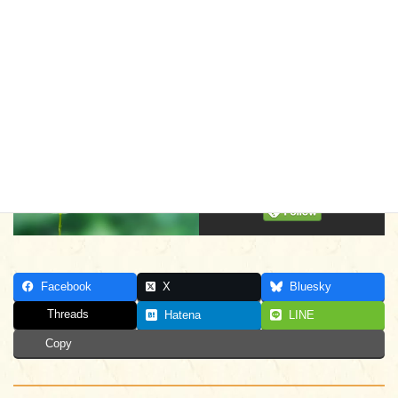
果や正しいやり方
https://usuge-taikenki.com/yushampoo
お湯だけで頭を洗う湯シャン。シャンプー剤を使わないので頭皮や髪にも
やさしいとも言われます。抜け毛が減って髪もサラサラとの噂も。AGAに
よる薄毛のわたしも非常に気になります。それならやってみたい！ただ、
こんな声も。臭いが気になったり、かゆみが出たりとも...
よろしければフォローおねがい
します
Facebook
X
Bluesky
Threads
Hatena
LINE
Copy