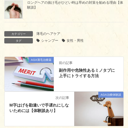
ロングヘアの抜け毛がひどい時は早めの対策を勧める理由【体
験談】
薄毛のヘアケア
カテゴリー
シャンプー
女性・男性
タグ
AGA薄毛治療薬
前の記事
副作用や危険性あるミノタブに
上手にトライする方法
AGA治療体験談
次の記事
M字はげを勘違いで手遅れにしな
いためには【体験談あり】