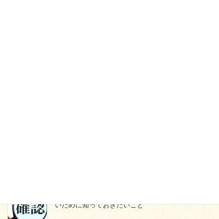
ページ内検索
人気の記事
ザガーロからプロペシアに戻すメリット・デメリ
ット 効果はどうなる？
ミノタブをやめたらどうなる？薄毛に戻らないた
めの正しいやめ方とは
プロペシア通販の落とし穴！個人輸入で失敗しな
いために知っておきたいこと