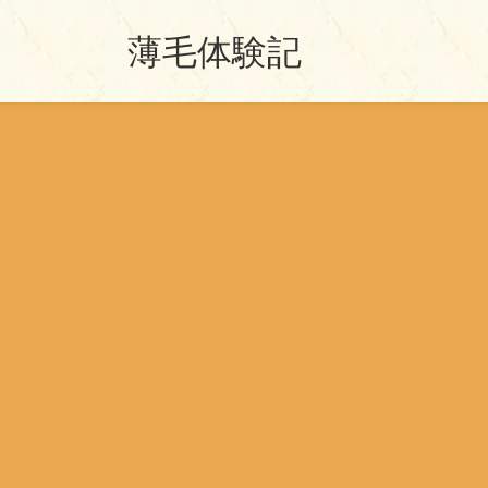
コ
ナ
薄毛体験記
ン
ビ
テ
ゲ
ン
ー
ツ
シ
へ
ョ
ス
ン
キ
に
ッ
移
プ
動