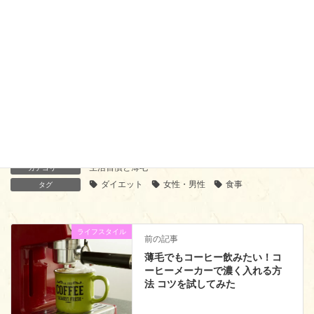
ロングヘアの抜け毛がひどい時は早めの対策を勧める理由【体
験談】
湯シャンではげる？抜け毛が増える？気になる効果や正しいや
り方
生活習慣と薄毛
カテゴリー
ダイエット
女性・男性
食事
タグ
ライフスタイル
前の記事
薄毛でもコーヒー飲みたい！コ
ーヒーメーカーで濃く入れる方
法 コツを試してみた